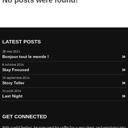
No posts were found!
LATEST POSTS
28 mai 2021
Bonjour tout le monde !
8 octobre 2014
Stay Focused
19 septembre 2014
Story Teller
31 août 2014
Last Night
GET CONNECTED
With a wild feeling, he now used his coffin for a sea-chest; and emptying into